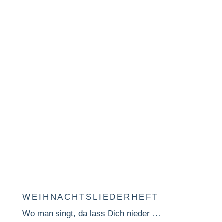
DÜSSELDORF
KALENDER 2025
42 x 42 cm
jetzt bestellen
WEIHNACHTSLIEDERHEFT
Wo man singt, da lass Dich nieder …