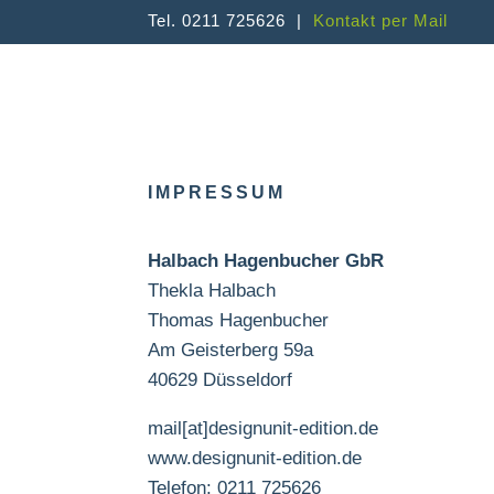
Tel. 0211 725626 |
Kontakt per Mail
IMPRESSUM
Halbach Hagenbucher GbR
Thekla Halbach
Thomas Hagenbucher
Am Geisterberg 59a
40629 Düsseldorf
mail[at]designunit-edition.de
www.designunit-edition.de
Telefon: 0211 725626