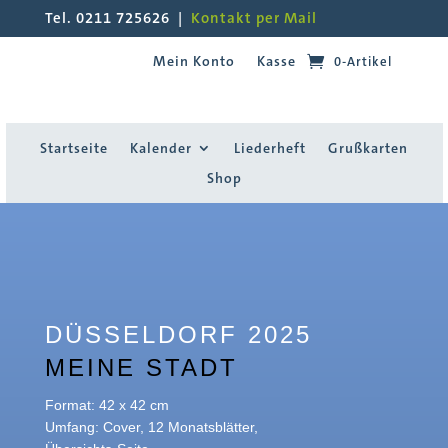
Tel. 0211 725626 |
Kontakt per Mail
Mein Konto
Kasse
0-Artikel
Startseite
Kalender
Liederheft
Grußkarten
Shop
DÜSSELDORF 2025
MEINE STADT
Format: 42 x 42 cm
Umfang: Cover, 12 Monatsblätter,