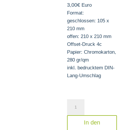
3,00
€
Euro
Format:
geschlossen: 105 x
210 mm
offen: 210 x 210 mm
Offset-Druck 4c
Papier: Chromokarton,
280 gr/qm
inkl. bedrucktem DIN-
Lang-Umschlag
Grußkarte:
„An
Deiner
In den
Krippe“