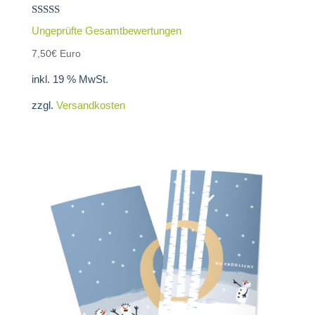
Bewertet
Ungeprüfte Gesamtbewertungen
mit
5.00
7,50
€
Euro
von 5
inkl. 19 % MwSt.
zzgl.
Versandkosten