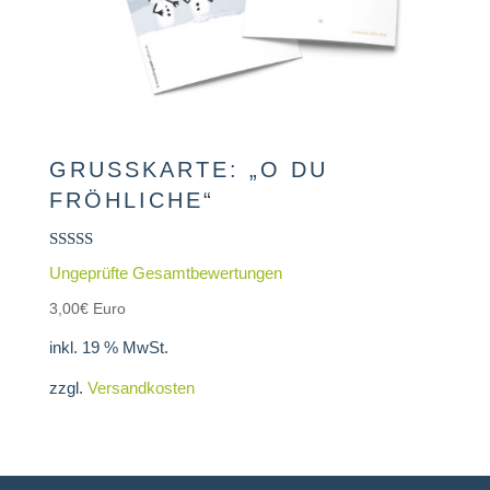
GRUSSKARTE: „O DU F
RÖHLICHE“
Bewertet
Ungeprüfte Gesamtbewertungen
mit
5.00
3,00
€
Euro
von 5
inkl. 19 % MwSt.
zzgl.
Versandkosten