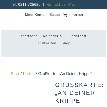
Tel. 0211 725626 |
Kontakt per Mail
Mein Konto
Kasse
0-Artikel
Startseite
Kalender
Liederheft
Grußkarten
Shop
Start
/
Karten
/ Grußkarte: „An Deiner Krippe“
GRUSSKARTE: „
AN DEINER K
RIPPE“